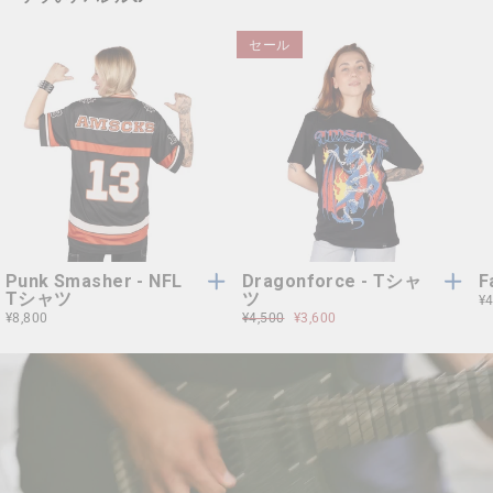
セール
S
M
L
XL
S
M
L
XL
S
M
L
XL
S
M
L
XL
XXL
XXL
XXL
XXL
Punk Smasher - NFL
Dragonforce - Tシャ
F
Tシャツ
ツ
¥4
¥8,800
通
¥4,500
セ
¥3,600
常
ー
価
ル
格
価
格