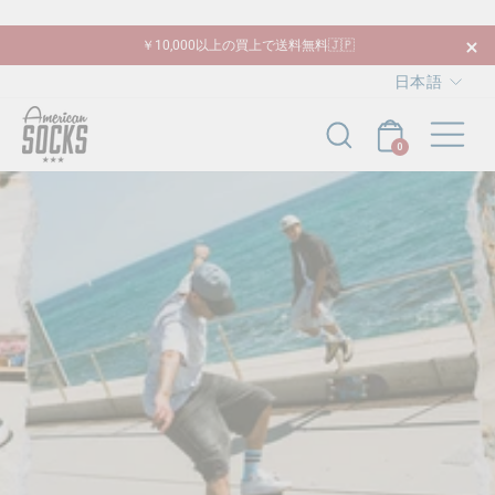
コ
ン
￥10,000以上の買上で送料無料🇯🇵
テ
言
ス
日本語
ン
ラ
サ
AMERICAN
ツ
カート
検索
イ
語
へ
SOCKS
ド
0
移
シ
JAPAN
動
ョ
ー
の
一
時
停
止