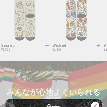
S/M
L/XL
S/M
L/XL
S/M
L/XL
S/M
L/XL
Sacred
Wicked
A
¥2,500
¥2,500
通
¥2
常
価
格
みんなが心地よくいられる
場所
"閉