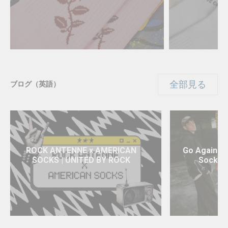
全部見る
ブログ（英語）
ROCK ANTENNE x AMERICAN
Go Against 
SOCKS | UNITED BY ROCK
Socks F