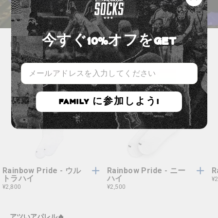
じ
ここで見つけよう！
闇夜に放たれた一発
る
(esc
今すぐ10%オフをGET
レインボーソックス🌈
メ
ー
ル
ア
FAMILY に参加しよう!
ド
レ
ス
を
ワ
ワ
ワンサイズ
ワンサイズ
入
ン
ン
力
サ
サ
し
イ
イ
て
ズ
ズ
Rainbow Pride - ウル
Rainbow Pride - ニー
R
く
トラハイ
ハイ
¥2
だ
¥2,800
¥2,500
さ
い。
アツいアパレル🔥