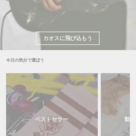
SS25
カオスに飛び込もう
今日の気分で選ぼう
ベストセラー
動物