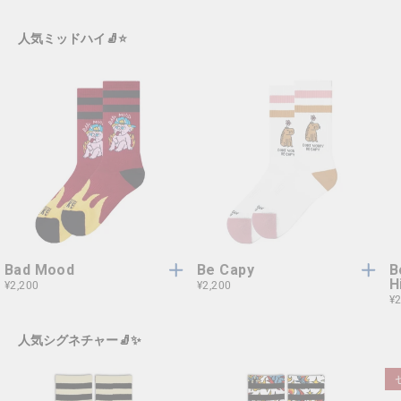
人気ミッドハイ🧦⭐️
ワ
ワ
ワンサイズ
ワンサイズ
ン
ン
サ
サ
イ
イ
ズ
ズ
Bad Mood
Be Capy
B
H
¥2,200
¥2,200
¥2
人気シグネチャー🧦✨