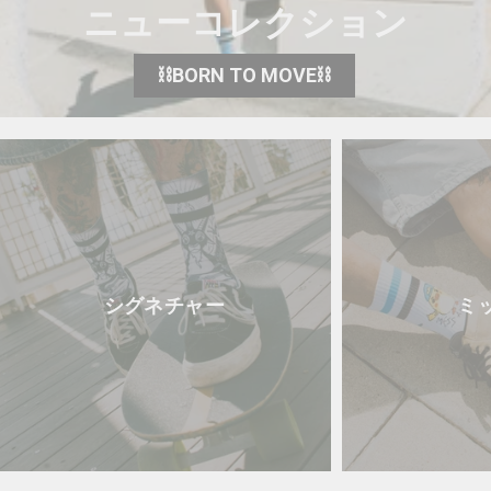
ニューコレクション
フェスにピッタリ！
⛓️BORN TO MOVE⛓️
暗闇に踏み込め
シグネチャー
ミ