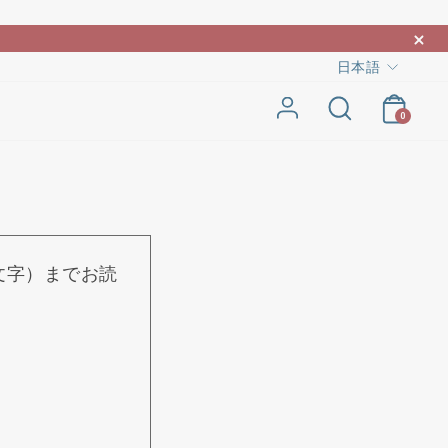
言
日本語
カー
検索
ログイン
語
0
2文字）までお読