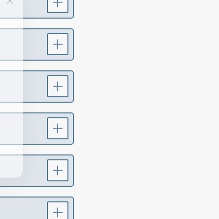
じ
る
(esc)"
T