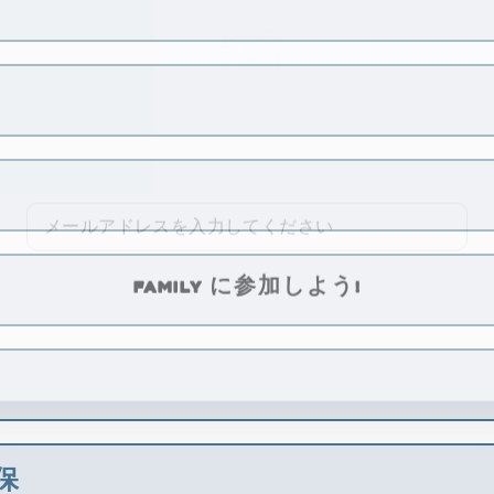
今すぐ10%オフをGE
メ
ー
ル
ア
FAMILY に参加しよう!
ド
レ
ス
を
入
力
し
て
く
保
だ