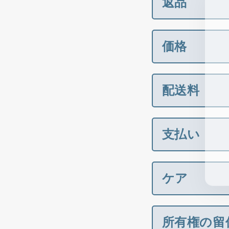
返品
価格
配送料
支払い
ケア
所有権の留