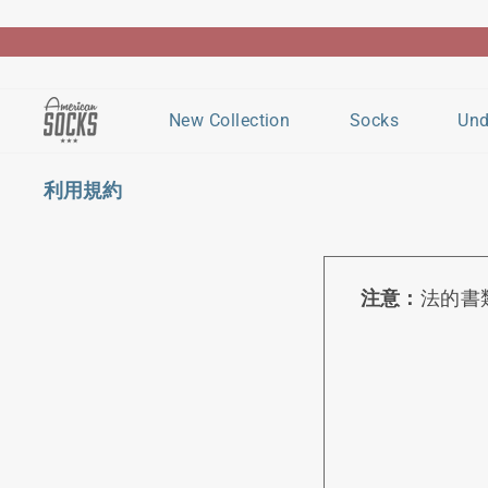
コ
ン
テ
ン
New Collection
Socks
Und
ツ
へ
移
利用規約
動
注意：
法的書