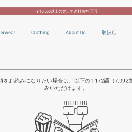
￥10,000以上の買上で送料無料🇯🇵
ス
ラ
erwear
Clothing
About Us
取扱店
イ
ド
シ
ョ
ー
の
一
類をお読みになりたい場合は、以下の1,172語（7,09
時
みいただけます。
停
止